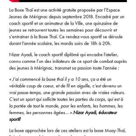
Photographie
RAM de Mérignac
La Boxe Thaï est une activité gratuite proposée par l’Espace
Jeunes de Mérignac depuis septembre 2018. Encadré par un
Apprentissage
coach sportif et un animateur de la Ville, une quinzaine de
jeunes se retrouvent toutes les semaines pour découvrir et
s’entraîner à la Boxe Thaï. Ce rendez-vous sportif se déroule
Sciences & découvertes
durant l’année scolaire, les mardis soirs de 18h à 20h.
Théâtre & danse
Nizar Ayadi, le coach sportif diplômé qui encadre l’atelier,
connu comme l’un des initiateurs de ce sport de combat auprès
des jeunes à Mérignac, transmet sa passion toute l’année :
« J’ai commencé la boxe thaï il y a 10 ans, ça a été un
véritable coup de coeur, et de fil en aiguille, c’est devenu un
vrai passe-temps, une grande passion avec de vraies valeurs.
C’est un sport qui sollicite toutes les parties du corps, qui est à
la portée de tout le monde, pour les enfants, les hommes, les
femmes, les personnes âgées… ».
Nizar Ayadi, éducateur
sportif
La boxe approchée lors de ces ateliers est la boxe Muay-Thaï,